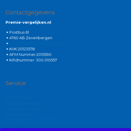
Contactgegevens
Premie-vergelijken.nl
Postbus 61
4760 AB Zevenbergen
info@premie-vergelijken.nl
KVK:20123578
AFM Nummer:2015590
Kifidnummer: 300.010557
Service
Stel een vraag
Inloggen polismap
Veelgestelde vragen
Klantenservice
Aanbieders en verzekeraars