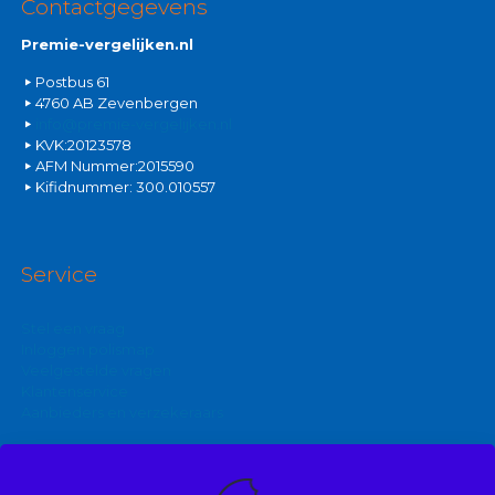
Contactgegevens
Premie-vergelijken.nl
Postbus 61
4760 AB Zevenbergen
info@premie-vergelijken.nl
KVK:20123578
AFM Nummer:2015590
Kifidnummer: 300.010557
Service
Stel een vraag
Inloggen polismap
Veelgestelde vragen
Klantenservice
Aanbieders en verzekeraars