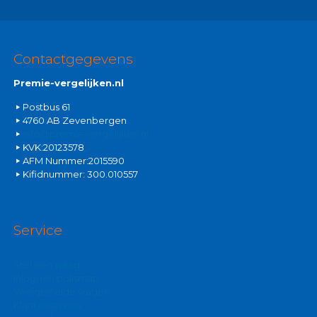
Contactgegevens
Premie-vergelijken.nl
Postbus 61
4760 AB Zevenbergen
info@premie-vergelijken.nl
KVK:20123578
AFM Nummer:2015590
Kifidnummer: 300.010557
Service
Stel een vraag
Inloggen polismap
Veelgestelde vragen
Klantenservice