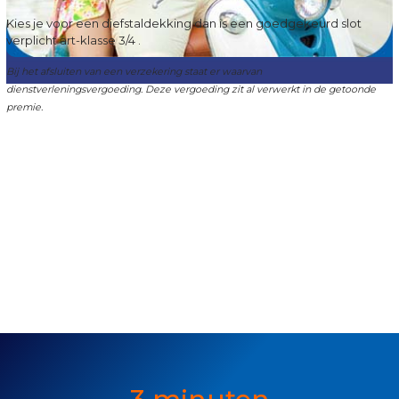
Kies je voor een diefstaldekking dan is een goedgekeurd slot
verplicht art-klasse 3/4 .
Bij het afsluiten van een verzekering staat er waarvan
dienstverleningsvergoeding. Deze vergoeding zit al verwerkt in de getoonde
premie.