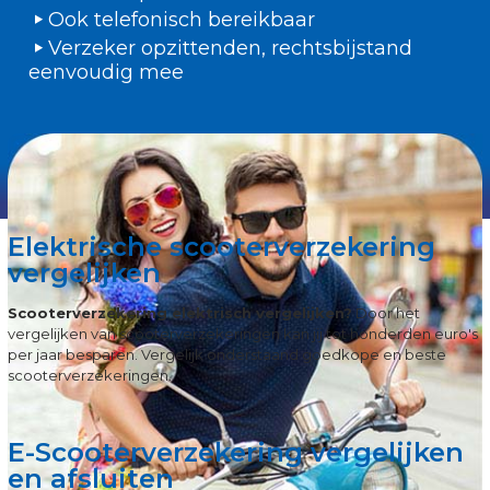
Ook telefonisch bereikbaar
Verzeker opzittenden, rechtsbijstand
eenvoudig mee
Elektrische scooterverzekering
vergelijken
Scooterverzekering elektrisch vergelijken?
Door het
vergelijken van scooterverzekeringen kan jij tot honderden euro's
per jaar besparen. Vergelijk onderstaand goedkope en beste
scooterverzekeringen.
E-Scooterverzekering vergelijken
en afsluiten