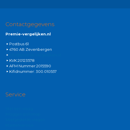
Contactgegevens
Premie-vergelijken.nl
Postbus 61
4760 AB Zevenbergen
info@premie-vergelijken.nl
KVK:20123578
AFM Nummer:2015590
Kifidnummer: 300.010557
Service
Stel een vraag
Inloggen polismap
Veelgestelde vragen
Klantenservice