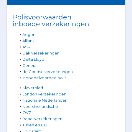
Polisvoorwaarden
inboedelverzekeringen
Aegon
Allianz
ASR
Dak verzekeringen
Delta Lloyd
Generali
de Goudse verzekeringen
Inboedelvoordeelpolis
Klaverblad
London verzekeringen
Nationale Nederlanden
Noordhollandsche
OVZ
Reaal verzekeringen
Turien en CO
Unigarant