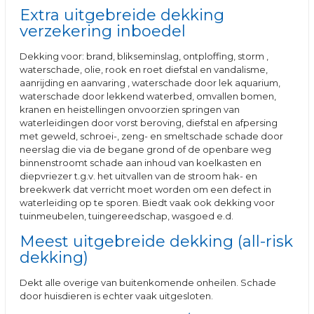
Extra uitgebreide dekking
verzekering inboedel
Dekking voor: brand, blikseminslag, ontploffing, storm ,
waterschade, olie, rook en roet diefstal en vandalisme,
aanrijding en aanvaring , waterschade door lek aquarium,
waterschade door lekkend waterbed, omvallen bomen,
kranen en heistellingen onvoorzien springen van
waterleidingen door vorst beroving, diefstal en afpersing
met geweld, schroei-, zeng- en smeltschade schade door
neerslag die via de begane grond of de openbare weg
binnenstroomt schade aan inhoud van koelkasten en
diepvriezer t.g.v. het uitvallen van de stroom hak- en
breekwerk dat verricht moet worden om een defect in
waterleiding op te sporen. Biedt vaak ook dekking voor
tuinmeubelen, tuingereedschap, wasgoed e.d.
Meest uitgebreide dekking (all-risk
dekking)
Dekt alle overige van buitenkomende onheilen. Schade
door huisdieren is echter vaak uitgesloten.