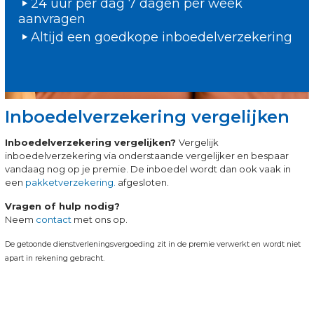
24 uur per dag 7 dagen per week
aanvragen
Altijd een goedkope inboedelverzekering
Inboedelverzekering vergelijken
Inboedelverzekering vergelijken?
Vergelijk
inboedelverzekering via onderstaande vergelijker en bespaar
vandaag nog op je premie. De inboedel wordt dan ook vaak in
een
pakketverzekering.
afgesloten.
Vragen of hulp nodig?
Neem
contact
met ons op.
De getoonde dienstverleningsvergoeding zit in de premie verwerkt en wordt niet
apart in rekening gebracht.