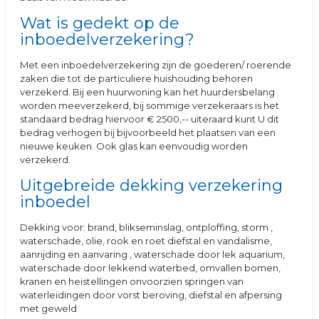
Wat is gedekt op de
inboedelverzekering?
Met een inboedelverzekering zijn de goederen/ roerende
zaken die tot de particuliere huishouding behoren
verzekerd. Bij een huurwoning kan het huurdersbelang
worden meeverzekerd, bij sommige verzekeraars is het
standaard bedrag hiervoor € 2500,-- uiteraard kunt U dit
bedrag verhogen bij bijvoorbeeld het plaatsen van een
nieuwe keuken. Ook glas kan eenvoudig worden
verzekerd.
Uitgebreide dekking verzekering
inboedel
Dekking voor: brand, blikseminslag, ontploffing, storm ,
waterschade, olie, rook en roet diefstal en vandalisme,
aanrijding en aanvaring , waterschade door lek aquarium,
waterschade door lekkend waterbed, omvallen bomen,
kranen en heistellingen onvoorzien springen van
waterleidingen door vorst beroving, diefstal en afpersing
met geweld