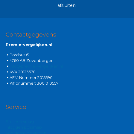
afsluiten.
Contactgegevens
Premie-vergelijken.nl
Postbus 61
4760 AB Zevenbergen
info@premie-vergelijken.nl
KVK:20123578
AFM Nummer:2015590
Kifidnummer: 300.010557
Service
Stel een vraag
Inloggen polismap
Veelgestelde vragen