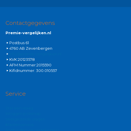
Contactgegevens
Premie-vergelijken.nl
Postbus 61
4760 AB Zevenbergen
info@premie-vergelijken.nl
KVK:20123578
AFM Nummer:2015590
Kifidnummer: 300.010557
Service
Stel een vraag
Inloggen polismap
Veelgestelde vragen
Klantenservice
Aanbieders en verzekeraars