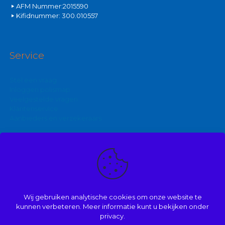
AFM Nummer:2015590
Kifidnummer: 300.010557
Service
Stel een vraag
Inloggen polismap
Veelgestelde vragen
Klantenservice
Aanbieders en verzekeraars
Kijk ook eens op:
Zakelijke autoverzekering
Goedkoopste brommerverzekering
Wij gebruiken analytische cookies om onze website te
Vergelijk autoverzekering
kunnen verbeteren. Meer informatie kunt u bekijken onder
privacy.