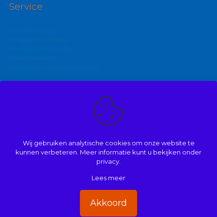
Service
Stel een vraag
Inloggen polismap
Veelgestelde vragen
Klantenservice
Aanbieders en verzekeraars
Kijk ook eens op:
Zakelijke autoverzekering
Goedkoopste brommerverzekering
Wij gebruiken analytische cookies om onze website te
Vergelijk autoverzekering
kunnen verbeteren. Meer informatie kunt u bekijken onder
privacy.
Lees meer
© 2008 | 2026 | Onderdeel van Mathé Kuijpers
Handige links
|
Disclaimer
|
Dienstenwijzer/ over ons
|
Privacy
|
Akkoord
Beloningsbeleid