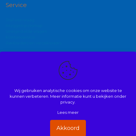
Service
Stel een vraag
Inloggen polismap
Veelgestelde vragen
Klantenservice
Aanbieders en verzekeraars
Kijk ook eens op:
Zakelijke autoverzekering
Goedkoopste brommerverzekering
Wij gebruiken analytische cookies om onze website te
Vergelijk autoverzekering
kunnen verbeteren. Meer informatie kunt u bekijken onder
privacy.
Lees meer
© 2008 | 2026 | Onderdeel van Mathé Kuijpers
Handige links
|
Disclaimer
|
Dienstenwijzer/ over ons
|
Privacy
|
Akkoord
Beloningsbeleid