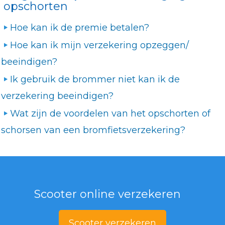
opschorten
Hoe kan ik de premie betalen?
Hoe kan ik mijn verzekering opzeggen/
beeindigen?
Ik gebruik de brommer niet kan ik de
verzekering beeindigen?
Wat zijn de voordelen van het opschorten of
schorsen van een bromfietsverzekering?
Scooter online verzekeren
Scooter verzekeren