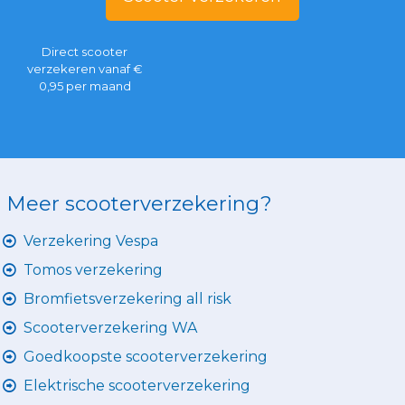
Direct scooter
verzekeren vanaf €
0,95 per maand
Meer scooterverzekering?
Verzekering Vespa
Tomos verzekering
Bromfietsverzekering all risk
Scooterverzekering WA
Goedkoopste scooterverzekering
Elektrische scooterverzekering