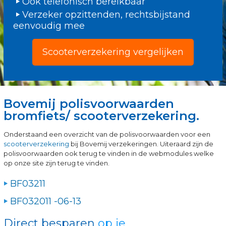
Ook telefonisch bereikbaar
Verzeker opzittenden, rechtsbijstand
eenvoudig mee
Scooterverzekering vergelijken
Bovemij polisvoorwaarden
bromfiets/ scooterverzekering.
Onderstaand een overzicht van de polisvoorwaarden voor een
scooterverzekering
bij Bovemij verzekeringen. Uiteraard zijn de
polisvoorwaarden ook terug te vinden in de webmodules welke
op onze site zijn terug te vinden.
BF03211
BF032011 -06-13
Direct besparen
op je