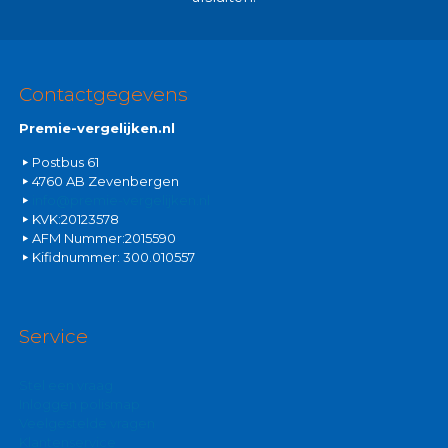
Contactgegevens
Premie-vergelijken.nl
Postbus 61
4760 AB Zevenbergen
info@premie-vergelijken.nl
KVK:20123578
AFM Nummer:2015590
Kifidnummer: 300.010557
Service
Stel een vraag
Inloggen polismap
Veelgestelde vragen
Klantenservice