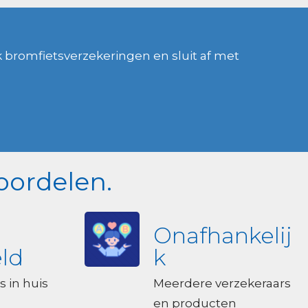
k bromfietsverzekeringen en sluit af met
oordelen.
Onafhankelij
ld
k
s in huis
Meerdere verzekeraars
en producten