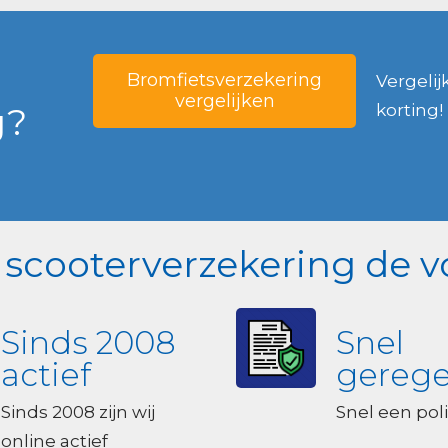
Bromfietsverzekering
Vergelij
vergelijken
g?
korting!
k scooterverzekering de v
Sinds 2008
Snel
actief
gerege
Sinds 2008 zijn wij
Snel een poli
online actief