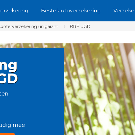
verzekering
Bestelautoverzekering
Verzeke
ooterverzekering unigarant
BRF UGD
ing
UGD
ten
oudig mee