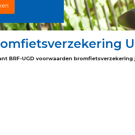
jken
romfietsverzekering 
ant BRF-UGD voorwaarden bromfietsverzekering j