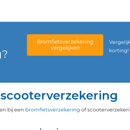
Bromfietsverzekering
Vergelij
vergelijken
g?
korting!
 scooterverzekering
en bij een
bromfietsverzekering
of scooterverzekeri
.