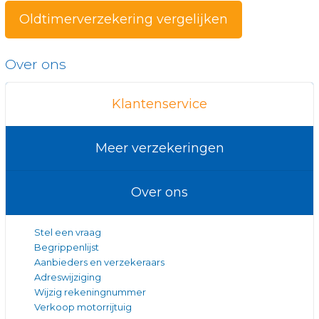
Oldtimerverzekering vergelijken
Over ons
Klantenservice
Meer verzekeringen
Over ons
Stel een vraag
Begrippenlijst
Aanbieders en verzekeraars
Adreswijziging
Wijzig rekeningnummer
Verkoop motorrijtuig