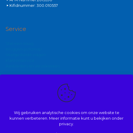
Kifidnummer: 300.010557
Service
Stel een vraag
Inloggen polismap
Veelgestelde vragen
Klantenservice
Aanbieders en verzekeraars
Kijk ook eens op:
Zakelijke autoverzekering
Goedkoopste brommerverzekering
Wij gebruiken analytische cookies om onze website te
Vergelijk autoverzekering
kunnen verbeteren. Meer informatie kunt u bekijken onder
privacy.