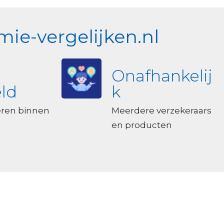
ie-vergelijken.nl
Onafhankelij
ld
k
eren binnen
Meerdere verzekeraars
en producten