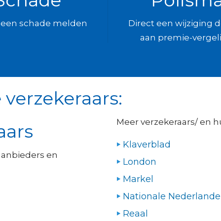
Schade
Polism
t een schade melden
Direct een wijziging
aan premie-vergeli
 verzekeraars:
Meer verzekeraars/ en 
aars
Klaverblad
aanbieders en
London
Markel
Nationale Nederland
Reaal