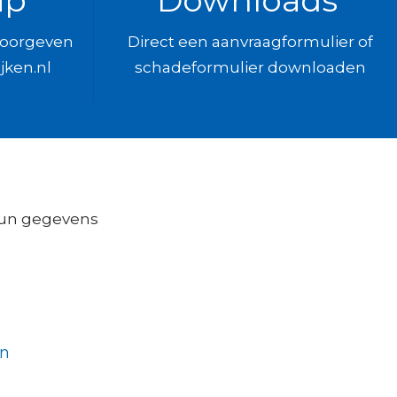
ap
Downloads
 doorgeven
Direct een aanvraagformulier of
jken.nl
schadeformulier downloaden
hun gegevens
en