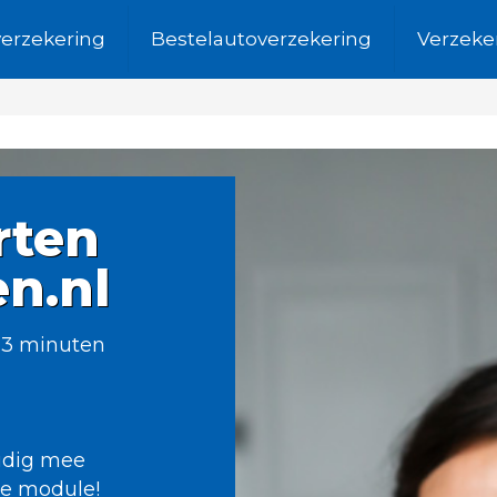
verzekering
Bestelautoverzekering
Verzeke
rten
en.nl
 3 minuten
oudig mee
de module!