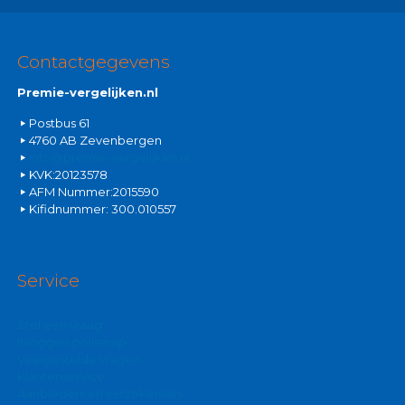
Contactgegevens
Premie-vergelijken.nl
Postbus 61
4760 AB Zevenbergen
info@premie-vergelijken.nl
KVK:20123578
AFM Nummer:2015590
Kifidnummer: 300.010557
Service
Stel een vraag
Inloggen polismap
Veelgestelde vragen
Klantenservice
Aanbieders en verzekeraars