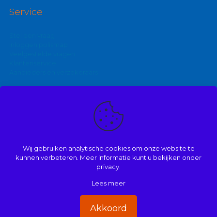
Service
Stel een vraag
Inloggen polismap
Veelgestelde vragen
Klantenservice
Aanbieders en verzekeraars
Kijk ook eens op:
Zakelijke autoverzekering
Goedkoopste brommerverzekering
Wij gebruiken analytische cookies om onze website te
Vergelijk autoverzekering
kunnen verbeteren. Meer informatie kunt u bekijken onder
privacy.
Lees meer
© 2008 | 2026 | Onderdeel van Mathé Kuijpers
Handige links
|
Disclaimer
|
Dienstenwijzer/ over ons
|
Privacy
|
Akkoord
Beloningsbeleid