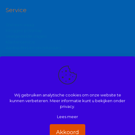
Service
Stel een vraag
Inloggen polismap
Veelgestelde vragen
Klantenservice
Aanbieders en verzekeraars
Kijk ook eens op:
Zakelijke autoverzekering
Goedkoopste brommerverzekering
Wij gebruiken analytische cookies om onze website te
Vergelijk autoverzekering
kunnen verbeteren. Meer informatie kunt u bekijken onder
privacy.
Lees meer
© 2008 | 2026 | Onderdeel van Mathé Kuijpers
Handige links
|
Disclaimer
|
Dienstenwijzer/ over ons
|
Privacy
|
Akkoord
Beloningsbeleid