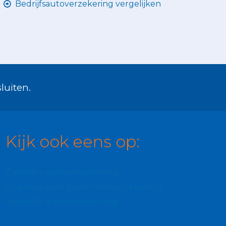
Bedrijfsautoverzekering vergelijken
luiten.
Kijk ook eens op:
Zakelijke autoverzekering
Goedkoopste brommerverzekering
Vergelijk autoverzekering