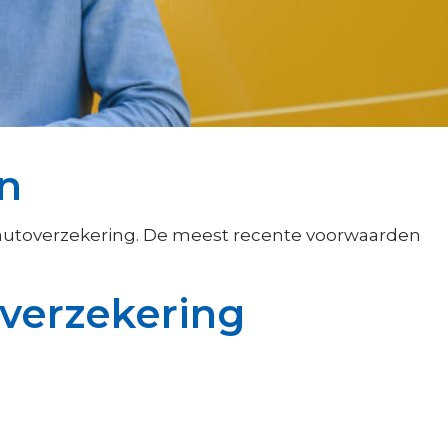
n
lautoverzekering. De meest recente voorwaarden
overzekering