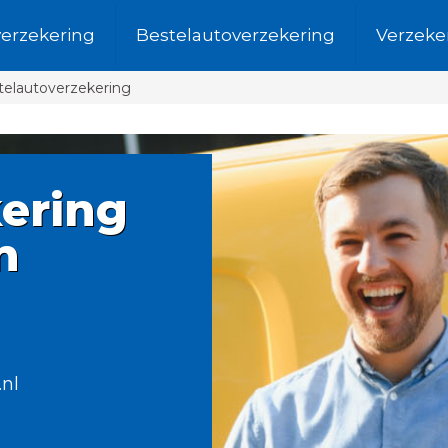
verzekering
Bestelautoverzekering
Verzeke
telautoverzekering
ering
n
.nl