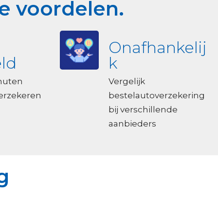
e voordelen.
Onafhankelij
ld
k
nuten
Vergelijk
verzekeren
bestelautoverzekering
bij verschillende
aanbieders
g