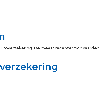
n
lautoverzekering. De meest recente voorwaarden
overzekering