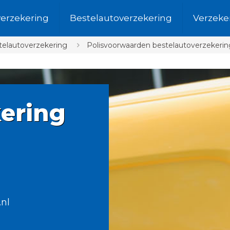
verzekering
Bestelautoverzekering
Verzeke
telautoverzekering
Polisvoorwaarden bestelautoverzekering
ering
.nl