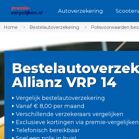
Autoverzekering
Scooter
Home
Bestelautoverzekering
Polisvoorwaarden bes
Bestelautoverzek
Allianz VRP 14
Vergelijk bestelautoverzekering
Vanaf € 8,00 per maand
Verschillende verzekeraars vergelijken
Exclusieve kortingen via premie-vergelijken
Telefonisch bereikbaar
Snel een polis in huis!