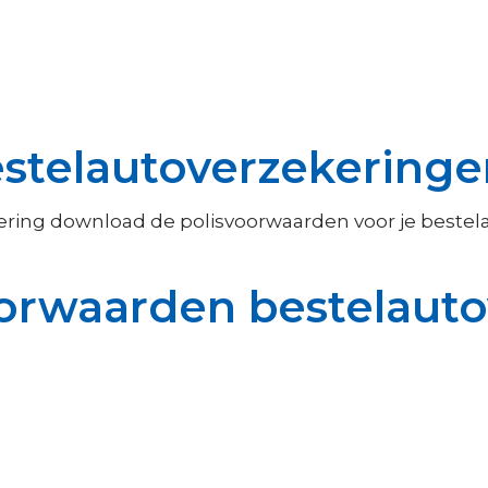
stelautoverzekeringe
ering download de polisvoorwaarden voor je beste
oorwaarden bestelaut