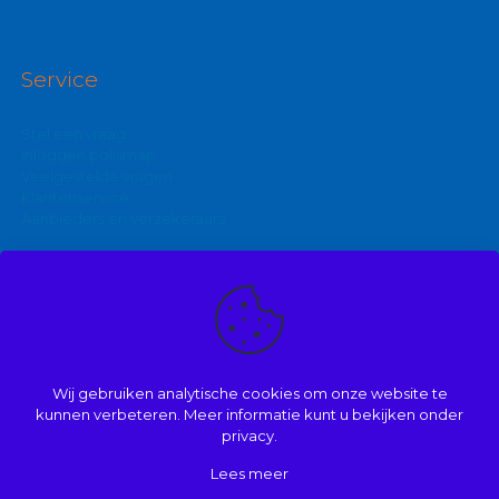
Service
Stel een vraag
Inloggen polismap
Veelgestelde vragen
Klantenservice
Aanbieders en verzekeraars
Kijk ook eens op:
Zakelijke autoverzekering
Goedkoopste brommerverzekering
Wij gebruiken analytische cookies om onze website te
Vergelijk autoverzekering
kunnen verbeteren. Meer informatie kunt u bekijken onder
privacy.
Lees meer
© 2008 | 2026 | Onderdeel van Mathé Kuijpers