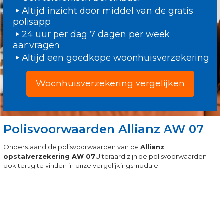
Altijd inzicht door middel van de gratis
polisapp
24 uur per dag 7 dagen per week
aanvragen
Altijd een goedkope woonhuisverzekering
Woonhuisverzekering vergelijken
Polisvoorwaarden Allianz AW 07
Onderstaand de polisvoorwaarden van de
Allianz
opstalverzekering AW 07
Uiteraard zijn de polisvoorwaarden
ook terug te vinden in onze vergelijkingsmodule.