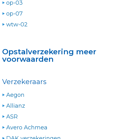
op-03
op-07
wtw-02
Opstalverzekering meer
voorwaarden
Verzekeraars
Aegon
Allianz
ASR
Avero Achmea
DAK verzekeringen