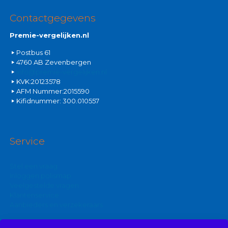
Contactgegevens
Premie-vergelijken.nl
Postbus 61
4760 AB Zevenbergen
info@premie-vergelijken.nl
KVK:20123578
AFM Nummer:2015590
Kifidnummer: 300.010557
Service
Stel een vraag
Inloggen polismap
Veelgestelde vragen
Klantenservice
Aanbieders en verzekeraars