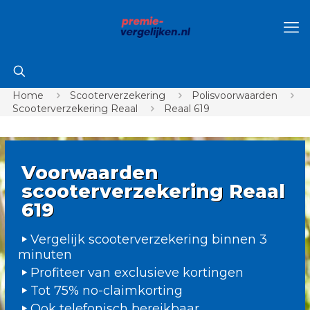
Home
Scooterverzekering
Polisvoorwaarden
Scooterverzekering Reaal
Reaal 619
Voorwaarden
scooterverzekering Reaal
619
Vergelijk scooterverzekering binnen 3
minuten
Profiteer van exclusieve kortingen
Tot 75% no-claimkorting
Ook telefonisch bereikbaar