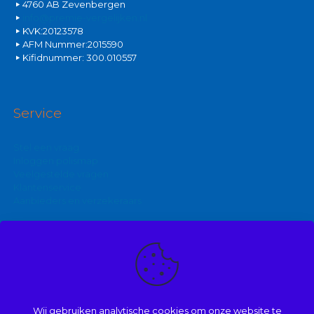
4760 AB Zevenbergen
info@premie-vergelijken.nl
KVK:20123578
AFM Nummer:2015590
Kifidnummer: 300.010557
Service
Stel een vraag
Inloggen polismap
Veelgestelde vragen
Klantenservice
Aanbieders en verzekeraars
Kijk ook eens op:
Zakelijke autoverzekering
Goedkoopste brommerverzekering
Wij gebruiken analytische cookies om onze website te