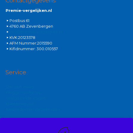
Contactgegevens
Premie-vergelijken.nl
Postbus 61
4760 AB Zevenbergen
info@premie-vergelijken.nl
KVK:20123578
AFM Nummer:2015590
Kifidnummer: 300.010557
Service
Stel een vraag
Inloggen polismap
Veelgestelde vragen
Klantenservice
Aanbieders en verzekeraars
Kijk ook eens op: