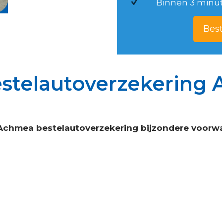
Binnen 3 minu
Best
estelautoverzekering
Achmea bestelautoverzekering bijzondere voorw