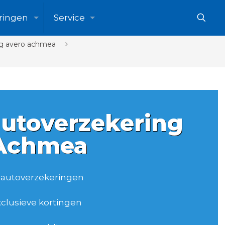
ringen
Service
ng avero achmea
autoverzekering
 Achmea
elautoverzekeringen
xclusieve kortingen