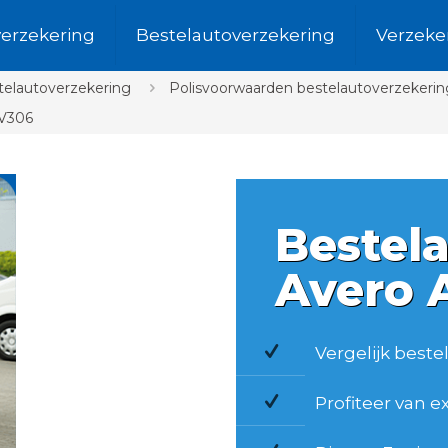
verzekering
Bestelautoverzekering
Verzeke
telautoverzekering
Polisvoorwaarden bestelautoverzekeri
 V306
Bestel
Avero
Vergelijk best
Profiteer van e