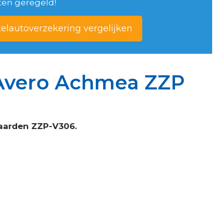
ten geregeld!
elautoverzekering vergelijken
 Avero Achmea ZZP
aarden ZZP-V306.