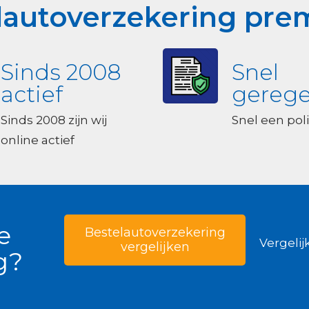
autoverzekering prem
Sinds 2008
Snel
actief
gerege
Sinds 2008 zijn wij
Snel een poli
online actief
e
Bestelautoverzekering
Vergelij
vergelijken
g?