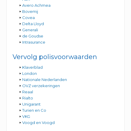
Avero Achmea
Bovemij
Covea
Delta Lloyd
Generali
de Goudse
Intrasurance
Vervolg polisvoorwaarden
Klaverblad
London
Nationale Nederlanden
OVZ verzekeringen
Reaal
Rialto
Unigarant
Turien en Co
VKG
Voogd en Voogd