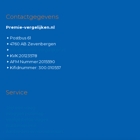
Contactgegevens
Premie-vergelijken.nl
Postbus 61
4760 AB Zevenbergen
info@premie-vergelijken.nl
KVK:20123578
AFM Nummer:2015590
Kifidnummer: 300.010557
Service
Stel een vraag
Inloggen polismap
Veelgestelde vragen
Klantenservice
Aanbieders en verzekeraars