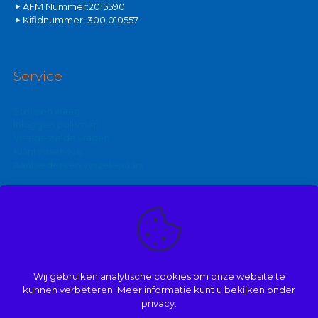
AFM Nummer:2015590
Kifidnummer: 300.010557
Service
Stel een vraag
Inloggen polismap
Veelgestelde vragen
Klantenservice
Aanbieders en verzekeraars
Kijk ook eens op:
Zakelijke autoverzekering
Goedkoopste brommerverzekering
Wij gebruiken analytische cookies om onze website te
Vergelijk autoverzekering
kunnen verbeteren. Meer informatie kunt u bekijken onder
privacy.