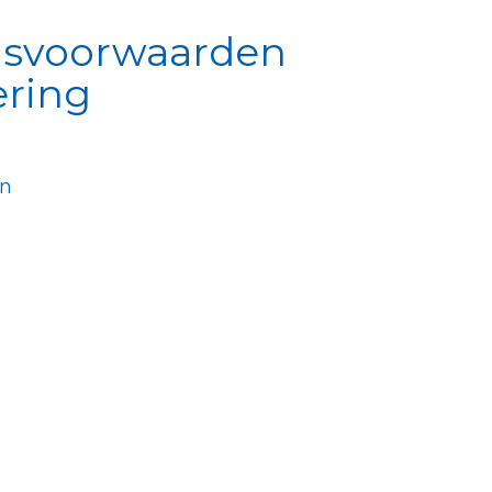
lisvoorwaarden
ering
en