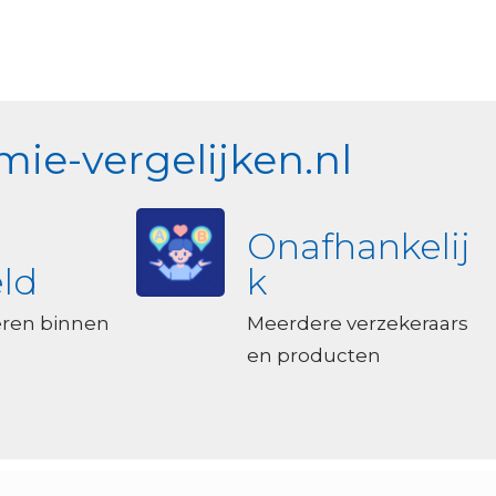
ie-vergelijken.nl
Onafhankelij
ld
k
eren binnen
Meerdere verzekeraars
en producten