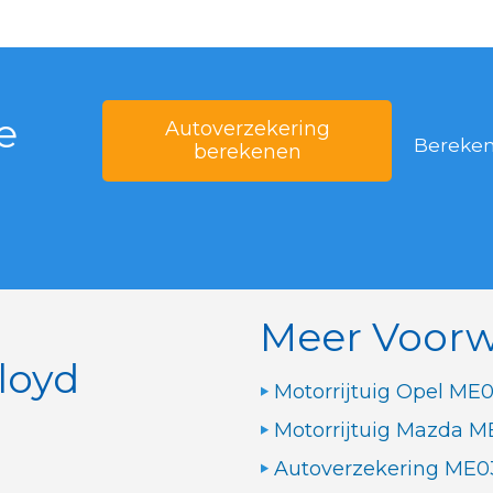
e
Autoverzekering
Bereken 
berekenen
Meer Voor
loyd
Motorrijtuig Opel ME0
Motorrijtuig Mazda M
Autoverzekering ME0