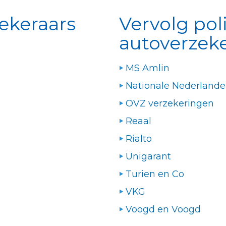
ekeraars
Vervolg po
autoverzek
MS Amlin
Nationale Nederland
OVZ verzekeringen
Reaal
Rialto
Unigarant
Turien en Co
VKG
Voogd en Voogd