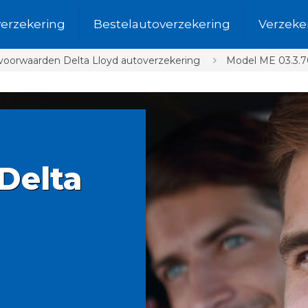
verzekering
Bestelautoverzekering
Verzeke
svoorwaarden Delta Lloyd autoverzekering
Model ME 03.3.7
Delta