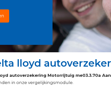
en
ta lloyd autoverzeke
lloyd autoverzekering Motorrijtuig me03.3.70a Aa
inden in onze vergelijkingsmodule.