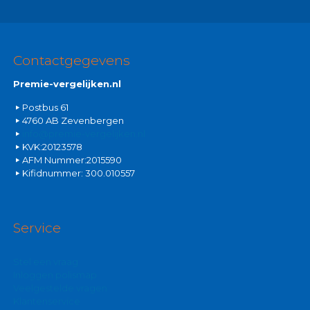
Contactgegevens
Premie-vergelijken.nl
Postbus 61
4760 AB Zevenbergen
info@premie-vergelijken.nl
KVK:20123578
AFM Nummer:2015590
Kifidnummer: 300.010557
Service
Stel een vraag
Inloggen polismap
Veelgestelde vragen
Klantenservice