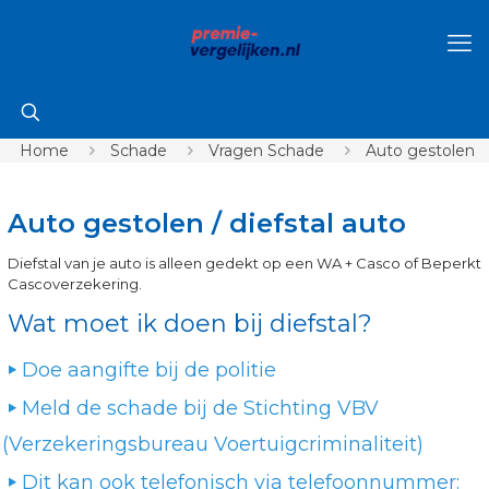
Home
Schade
Vragen Schade
Auto gestolen
Auto gestolen / diefstal auto
Diefstal van je auto is alleen gedekt op een WA + Casco of Beperkt
Cascoverzekering.
Wat moet ik doen bij diefstal?
Doe aangifte bij de politie
Meld de schade bij de Stichting VBV
(Verzekeringsbureau Voertuigcriminaliteit)
Dit kan ook telefonisch via telefoonnummer: