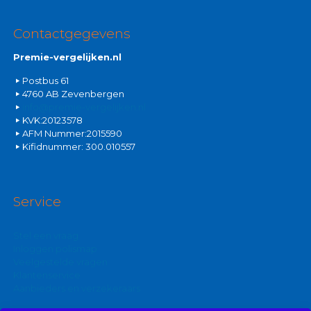
Contactgegevens
Premie-vergelijken.nl
Postbus 61
4760 AB Zevenbergen
info@premie-vergelijken.nl
KVK:20123578
AFM Nummer:2015590
Kifidnummer: 300.010557
Service
Stel een vraag
Inloggen polismap
Veelgestelde vragen
Klantenservice
Aanbieders en verzekeraars