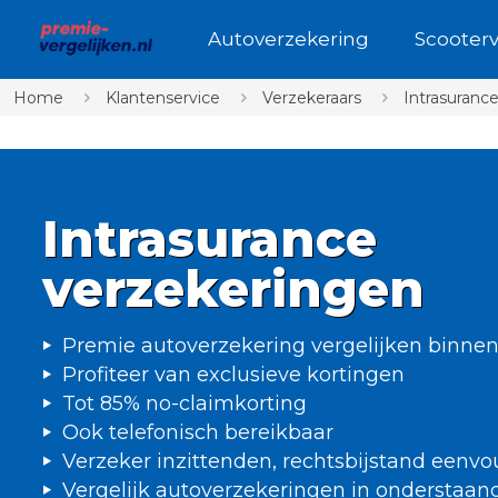
Autoverzekering
Scooter
Home
Klantenservice
Verzekeraars
Intrasuranc
Intrasurance
verzekeringen
Premie autoverzekering vergelijken binne
Profiteer van exclusieve kortingen
Tot 85% no-claimkorting
Ook telefonisch bereikbaar
Verzeker inzittenden, rechtsbijstand eenv
Vergelijk autoverzekeringen in onderstaan