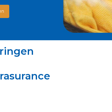
en
eringen
rasurance