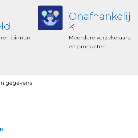
Onafhankelij
ld
k
eren binnen
Meerdere verzekeraars
en producten
un gegevens
en