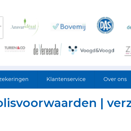
rzekeringen
Klantenservice
Over ons
lisvoorwaarden | ver