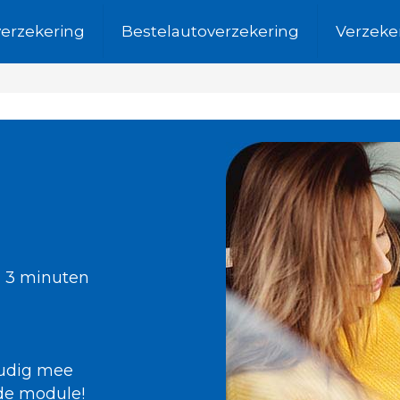
verzekering
Bestelautoverzekering
Verzeke
e
n 3 minuten
oudig mee
de module!