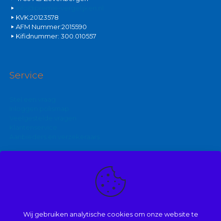
info@premie-vergelijken.nl
KVK:20123578
AFM Nummer:2015590
Kifidnummer: 300.010557
Service
Stel een vraag
Inloggen polismap
Veelgestelde vragen
Klantenservice
Aanbieders en verzekeraars
Kijk ook eens op:
Zakelijke autoverzekering
Goedkoopste brommerverzekering
Wij gebruiken analytische cookies om onze website te
Vergelijk autoverzekering