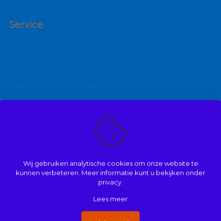
Service
Stel een vraag
Inloggen polismap
Veelgestelde vragen
Klantenservice
Aanbieders en verzekeraars
Kijk ook eens op:
Zakelijke autoverzekering
Goedkoopste brommerverzekering
Wij gebruiken analytische cookies om onze website te
Vergelijk autoverzekering
kunnen verbeteren. Meer informatie kunt u bekijken onder
privacy.
Lees meer
© 2008 | 2026 | Onderdeel van Mathé Kuijpers
Handige links
|
Disclaimer
|
Dienstenwijzer/ over ons
|
Privacy
|