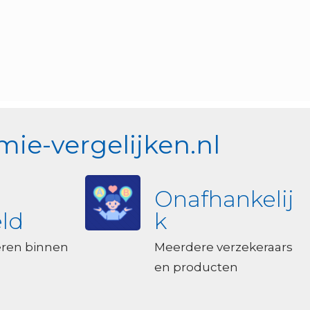
ie-vergelijken.nl
Onafhankelij
ld
k
eren binnen
Meerdere verzekeraars
en producten