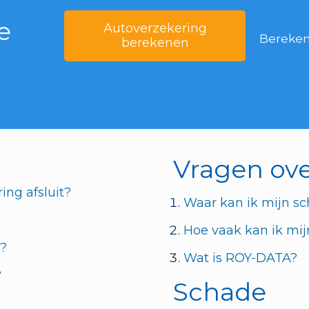
e
Autoverzekering
Bereken 
berekenen
Vragen ove
ing afsluit?
Waar kan ik mijn sc
Hoe vaak kan ik mij
t?
Wat is ROY-DATA?
?
Schade