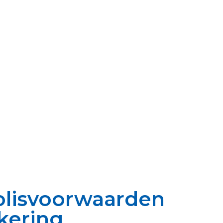
olisvoorwaarden
kering