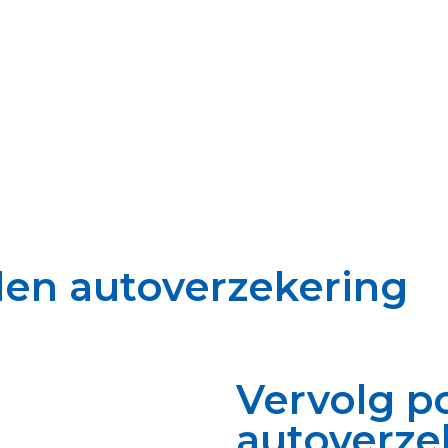
en autoverzekering
Vervolg p
autoverze