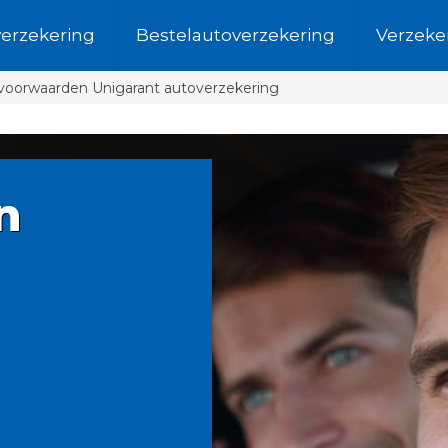
verzekering
Bestelautoverzekering
Verzeke
svoorwaarden Unigarant autoverzekering
n