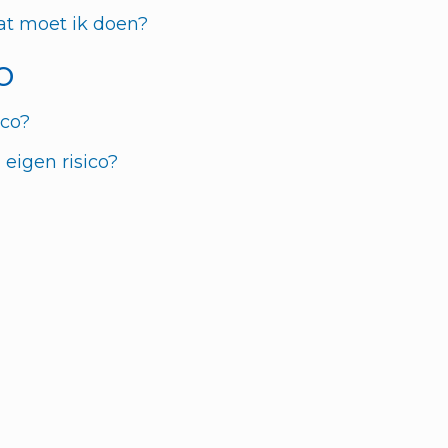
at moet ik doen?
o
ico?
eigen risico?