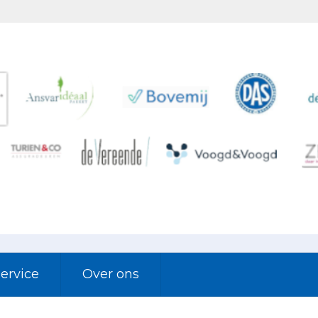
ervice
Over ons