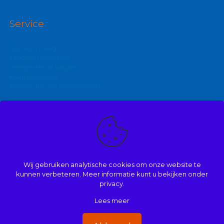
Service
Stel een vraag
Inloggen polismap
Veelgestelde vragen
Klantenservice
Aanbieders en verzekeraars
Kijk ook eens op:
Zakelijke autoverzekering
Goedkoopste brommerverzekering
Wij gebruiken analytische cookies om onze website te
Vergelijk autoverzekering
kunnen verbeteren. Meer informatie kunt u bekijken onder
privacy.
Lees meer
© 2008 | 2026 | Onderdeel van Mathé Kuijpers
Handige links
|
Disclaimer
|
Dienstenwijzer/ over ons
|
Privacy
|