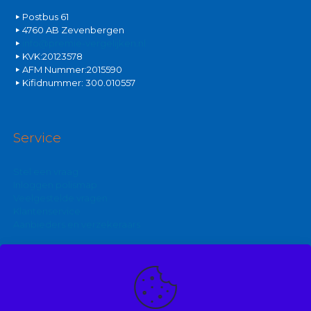
Postbus 61
4760 AB Zevenbergen
info@premie-vergelijken.nl
KVK:20123578
AFM Nummer:2015590
Kifidnummer: 300.010557
Service
Stel een vraag
Inloggen polismap
Veelgestelde vragen
Klantenservice
Aanbieders en verzekeraars
Kijk ook eens op: