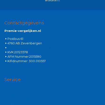
afsluiten.
Contactgegevens
Premie-vergelijken.nl
Postbus 61
4760 AB Zevenbergen
info@premie-vergelijken.nl
KVK:20123578
AFM Nummer:2015590
Kifidnummer: 300.010557
Service
Stel een vraag
Inloggen polismap
Veelgestelde vragen
Klantenservice