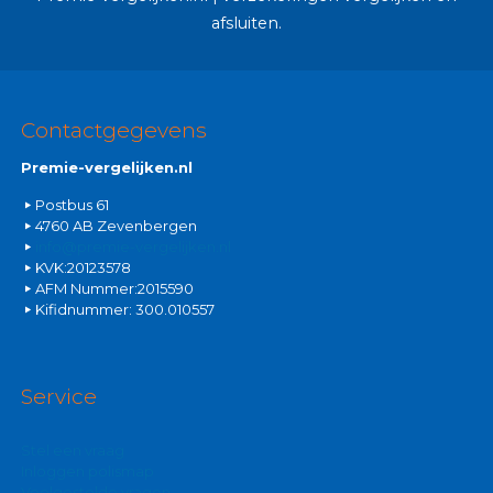
afsluiten.
Contactgegevens
Premie-vergelijken.nl
Postbus 61
4760 AB Zevenbergen
info@premie-vergelijken.nl
KVK:20123578
AFM Nummer:2015590
Kifidnummer: 300.010557
Service
Stel een vraag
Inloggen polismap
Veelgestelde vragen