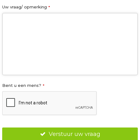
Uw vraag/ opmerking
*
C
Bent u een mens?
*
o
n
t
a
c
t
E
m
Verstuur uw vraag
ai