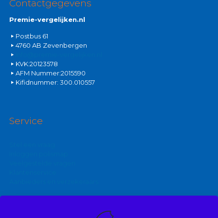
Contactgegevens
Premie-vergelijken.nl
Postbus 61
4760 AB Zevenbergen
info@premie-vergelijken.nl
KVK:20123578
AFM Nummer:2015590
Kifidnummer: 300.010557
Service
Stel een vraag
Inloggen polismap
Veelgestelde vragen
Klantenservice
Aanbieders en verzekeraars