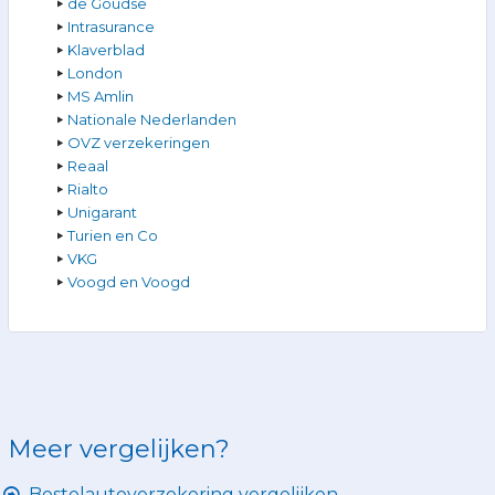
de Goudse
Intrasurance
Klaverblad
London
MS Amlin
Nationale Nederlanden
OVZ verzekeringen
Reaal
Rialto
Unigarant
Turien en Co
VKG
Voogd en Voogd
Meer vergelijken?
Bestelautoverzekering vergelijken