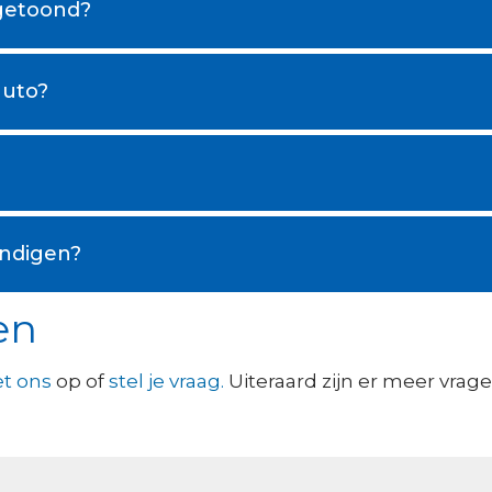
getoond?
auto?
indigen?
en
t ons
op of
stel je vraag.
Uiteraard zijn er meer vrag