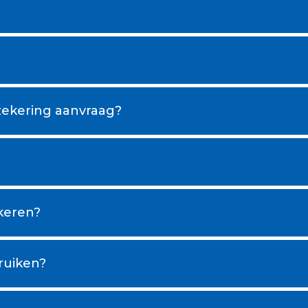
rzekering aanvraag?
keren?
bruiken?