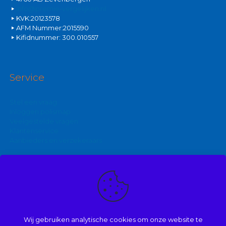
info@premie-vergelijken.nl
KVK:20123578
AFM Nummer:2015590
Kifidnummer: 300.010557
Service
Stel een vraag
Inloggen polismap
Veelgestelde vragen
Klantenservice
Aanbieders en verzekeraars
Kijk ook eens op:
Zakelijke autoverzekering
Goedkoopste brommerverzekering
Wij gebruiken analytische cookies om onze website te
Vergelijk autoverzekering