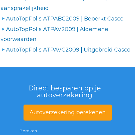
aansprakelijkheid
AutoTopPolis ATPABC2009 | Beperkt Casco
AutoTopPolis ATPAV2009 | Algemene
voorwaarden
AutoTopPolis ATPAVC2009 | Uitgebreid Casco
Direct besparen op je
autoverzekering
Autoverzekering berekenen
Bereken