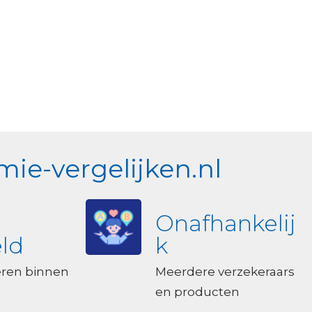
ie-vergelijken.nl
Onafhankelij
ld
k
eren binnen
Meerdere verzekeraars
en producten