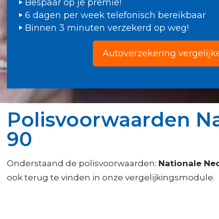
Bespaar op je premie!
6 dagen per week telefonisch bereikbaar
Binnen 3 minuten verzekerd op weg!
Autoverzekering vergelijk
Polisvoorwaarden Na
90
Onderstaand de polisvoorwaarden:
Nationale Ne
ook terug te vinden in onze vergelijkingsmodule.