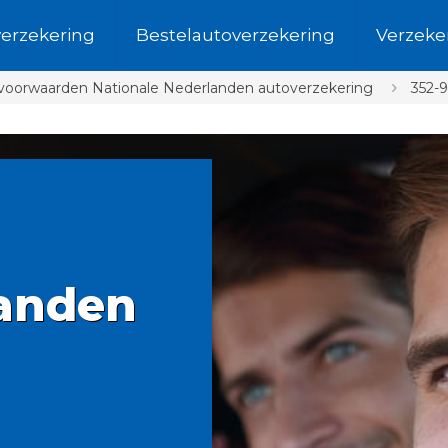
verzekering
Bestelautoverzekering
Verzeke
svoorwaarden Nationale Nederlanden autoverzekering
352-
landen