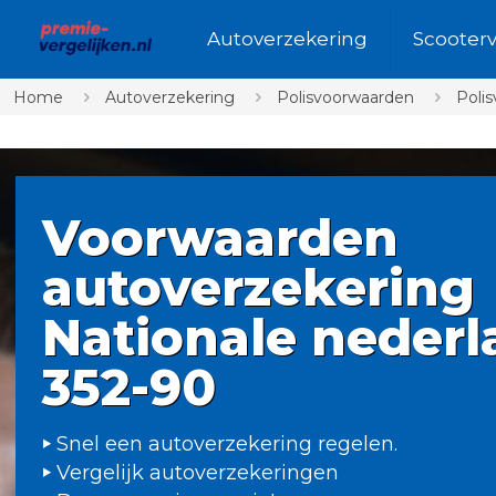
Autoverzekering
Scooter
Home
Autoverzekering
Polisvoorwaarden
Poli
Voorwaarden
autoverzekering
Nationale neder
352-90
Snel een autoverzekering regelen.
Vergelijk autoverzekeringen