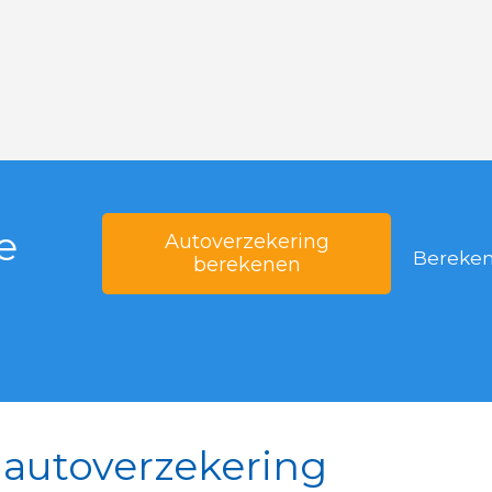
e
Autoverzekering
Bereken 
berekenen
 autoverzekering