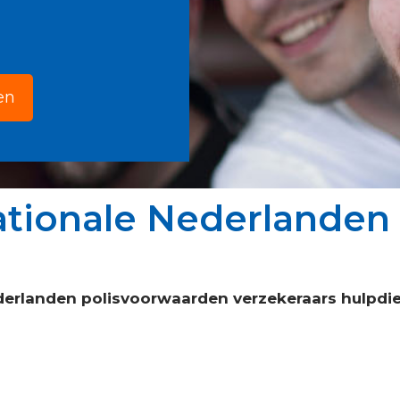
en
tionale Nederlanden 
derlanden polisvoorwaarden verzekeraars hulpdi