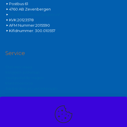
Postbus 61
4760 AB Zevenbergen
info@premie-vergelijken.nl
KVK:20123578
AFM Nummer:2015590
Kifidnummer: 300.010557
Service
Stel een vraag
Inloggen polismap
Veelgestelde vragen
Klantenservice
Aanbieders en verzekeraars
Kijk ook eens op:
Zakelijke autoverzekering