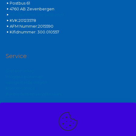
Postbus 61
4760 AB Zevenbergen
info@premie-vergelijken.nl
KVK:20123578
AFM Nummer:2015590
Kifidnummer: 300.010557
Service
Stel een vraag
Inloggen polismap
Veelgestelde vragen
Klantenservice
Aanbieders en verzekeraars
Kijk ook eens op:
Zakelijke autoverzekering