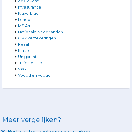
de Goudse
Intrasurance
Klaverblad
London
MS Amlin
Nationale Nederlanden
OVZ verzekeringen
Reaal
Rialto
Unigarant
Turien en Co
VKG
Voogd en Voogd
Meer vergelijken?
Bestelautoverzekering vergelijken