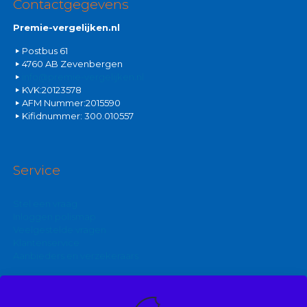
Contactgegevens
Premie-vergelijken.nl
Postbus 61
4760 AB Zevenbergen
info@premie-vergelijken.nl
KVK:20123578
AFM Nummer:2015590
Kifidnummer: 300.010557
Service
Stel een vraag
Inloggen polismap
Veelgestelde vragen
Klantenservice
Aanbieders en verzekeraars