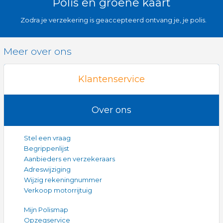
Polis en groene kaart
Zodra je verzekering is geaccepteerd ontvang je, je polis.
Meer over ons
Klantenservice
Over ons
Stel een vraag
Begrippenlijst
Aanbieders en verzekeraars
Adreswijziging
Wijzig rekeningnummer
Verkoop motorrijtuig
Mijn Polismap
Opzegservice