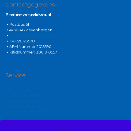
Contactgegevens
Premie-vergelijken.nl
Postbus 61
4760 AB Zevenbergen
info@premie-vergelijken.nl
KVK:20123578
AFM Nummer:2015590
Kifidnummer: 300.010557
Service
Stel een vraag
Inloggen polismap
Veelgestelde vragen
Klantenservice
Aanbieders en verzekeraars