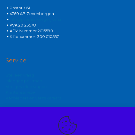
Postbus 61
4760 AB Zevenbergen
info@premie-vergelijken.nl
KVK:20123578
AFM Nummer:2015590
Kifidnummer: 300.010557
Service
Stel een vraag
Inloggen polismap
Veelgestelde vragen
Klantenservice
Aanbieders en verzekeraars
Kijk ook eens op: