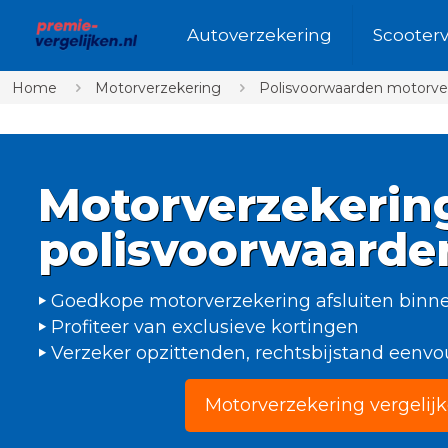
Autoverzekering
Scooter
Home
Motorverzekering
Polisvoorwaarden motorve
Motorverzekerin
polisvoorwaarde
Goedkope motorverzekering afsluiten binn
Profiteer van exclusieve kortingen
Verzeker opzittenden, rechtsbijstand eenv
Motorverzekering vergelij