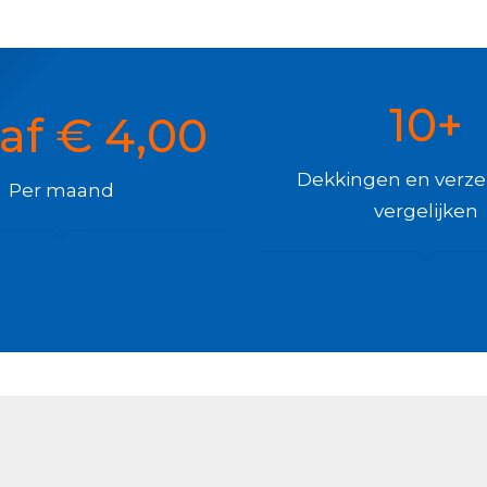
10+
af € 4,00
Dekkingen en verze
Per maand
vergelijken