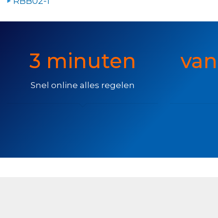
RBB02-1
3 minuten
van
Snel online alles regelen