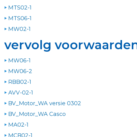
MTS02-1
MTS06-1
MW02-1
vervolg voorwaarde
MW06-1
MW06-2
RBB02-1
AVV-02-1
BV_Motor_WA versie 0302
BV_Motor_WA Casco
MA02-1
MCB02-1