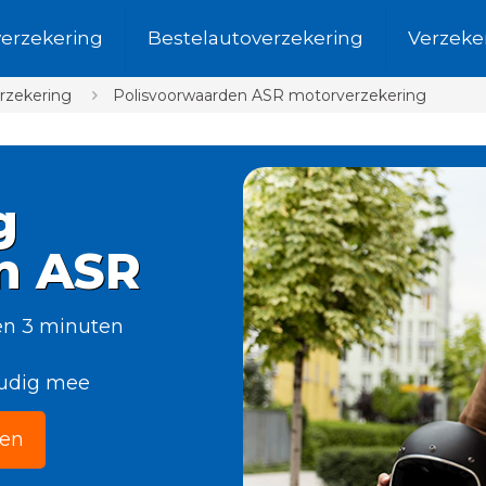
verzekering
Bestelautoverzekering
Verzeke
rzekering
Polisvoorwaarden ASR motorverzekering
g
n ASR
en 3 minuten
oudig mee
ken