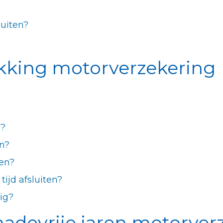
luiten?
kking motorverzekering
g?
n?
ten?
ijd afsluiten?
ig?
hadevrije jaren motorver