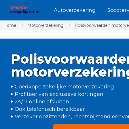
Autoverzekering
Scooter
Home
Motorverzekering
Polisvoorwaarden motorve
Polisvoorwaarde
motorverzekerin
Goedkope zakelijke motorverzekering
Profiteer van exclusieve kortingen
24/ 7 online afsluiten
Ook telefonisch bereikbaar
Verzeker opzittenden, rechtsbijstand eenv