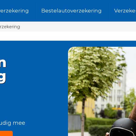
verzekering
Bestelautoverzekering
Verzeke
rzekering
n
g
oudig mee